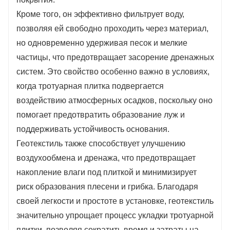
так как избыточная влага может привести к
Кроме того, он эффективно фильтрует воду,
разрушению как плитки, так и основания.
позволяя ей свободно проходить через материал,
Кроме того, геотекстиль защищает от роста
но одновременно удерживая песок и мелкие
сорняков, блокируя доступ света к семенам
частицы, что предотвращает засорение дренажных
и корням, что минимизирует необходимость в
систем. Это свойство особенно важно в условиях,
дополнительном уходе за территорией.
когда тротуарная плитка подвергается
воздействию атмосферных осадков, поскольку оно
помогает предотвратить образование луж и
поддерживать устойчивость основания.
Геотекстиль также способствует улучшению
воздухообмена и дренажа, что предотвращает
накопление влаги под плиткой и минимизирует
риск образования плесени и грибка. Благодаря
своей легкости и простоте в установке, геотекстиль
значительно упрощает процесс укладки тротуарной
плитки, позволяя сократить время и затраты на