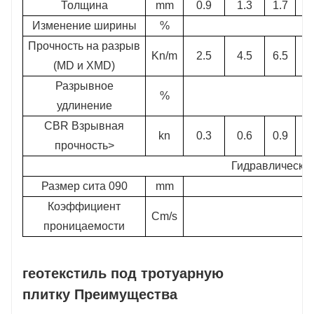
Толщина
mm
0.9
1.3
1.7
2
Изменение ширины
%
Прочность на разрыв
Kn/m
2.5
4.5
6.5
(MD и XMD)
Разрывное
%
удлинение
CBR Взрывная
kn
0.3
0.6
0.9
1
прочность>
Гидравлические
Размер сита 090
mm
Коэффициент
Cm/s
проницаемости
геотекстиль под тротуарную
плитку Преимущества