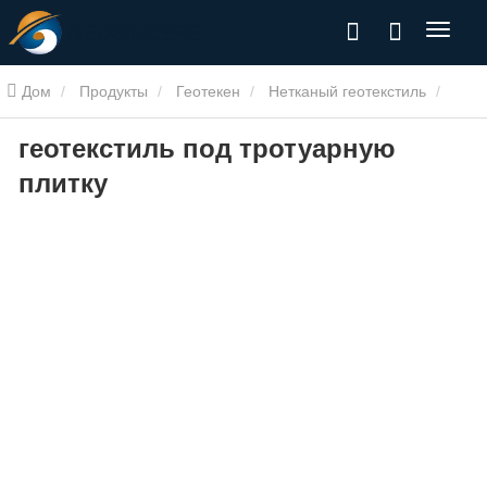
Дом
Продукты
Геотекен
Нетканый геотекстиль
геотекстиль под тротуарную
геотекстиль под тротуарную плитку
плитку