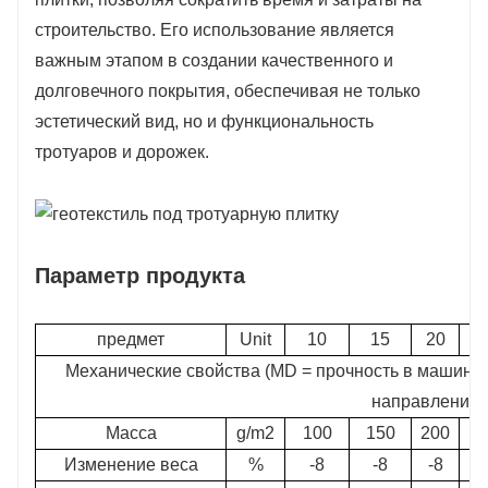
строительство. Его использование является
важным этапом в создании качественного и
долговечного покрытия, обеспечивая не только
эстетический вид, но и функциональность
тротуаров и дорожек.
Параметр продукта
предмет
Unit
10
15
20
Механические свойства (MD = прочность в машинн
направлении
Масса
g/m2
100
150
200
2
Изменение веса
%
-8
-8
-8