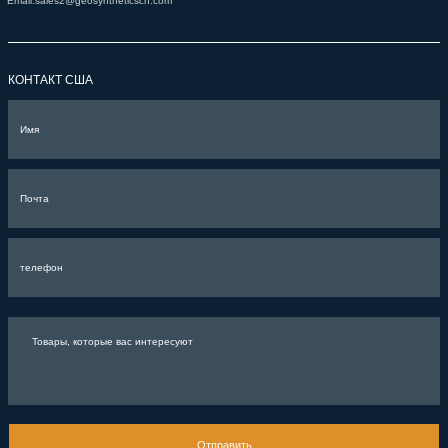
Email:
sales2@geosyntheticscn.com
КОНТАКТ США
Отправить