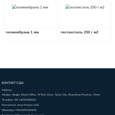
геомембрана 1 мм
геотекстиль 250 г м2
КОНТАКТ США
Address:
Xibaipo, Beijipo Street Office, Hi-Tech Zone, Tai'an City, Shandong Province, China
Телефон:
+86 18265380933
Контактное лицо:
Кэтрин Сюй
WhatsApp:
+8618265380933