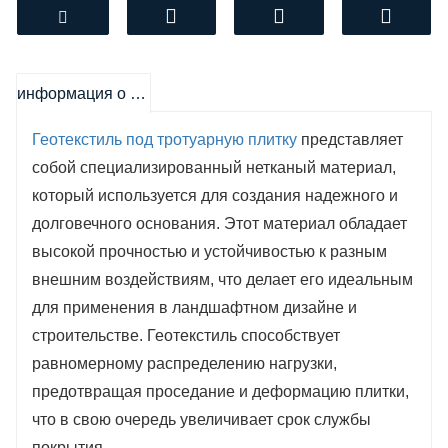
функций, обеспечивая долгосрочную
надежность и устойчивость покрытия. Во-
первых, он предотвращает смешивание
различных слоев грунта, что помогает
информация о продукте
сохранить стабильность основания и
Геотекстиль под тротуарную плитку
представляет
предотвращает деформацию плитки со
собой специализированный нетканый материал,
временем. Это особенно важно в условиях,
который используется для создания надежного и
когда почва может подвергаться усадке или
долговечного основания. Этот материал обладает
расширению, что приводит к образованию
высокой прочностью и устойчивостью к разным
трещин и неровностей.
внешним воздействиям, что делает его идеальным
для применения в ландшафтном дизайне и
Во-вторых, геотекстиль способствует
строительстве. Геотекстиль способствует
дренажу, позволяя воде свободно проходить
равномерному распределению нагрузки,
через него и избегая скопления влаги под
предотвращая проседание и деформацию плитки,
плиткой. Это уменьшает риск образования
что в свою очередь увеличивает срок службы
луж и способствует долговечности покрытия,
покрытия.