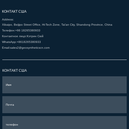
КОНТАКТ США
Address:
Xibaipo, Beijipo Street Office, Hi-Tech Zone, Tai'an City, Shandong Province, China
Телефон:
+86 18265380933
Контактное лицо:
Кэтрин Сюй
WhatsApp:
+8618265380933
Email:
sales2@geosyntheticscn.com
КОНТАКТ США