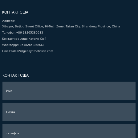
КОНТАКТ США
Address:
Xibaipo, Beijipo Street Office, Hi-Tech Zone, Tai'an City, Shandong Province, China
Телефон:
+86 18265380933
Контактное лицо:
Кэтрин Сюй
WhatsApp:
+8618265380933
Email:
sales2@geosyntheticscn.com
КОНТАКТ США