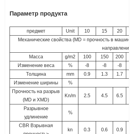
Параметр продукта
предмет
Unit
10
15
20
Механические свойства (MD = прочность в машинн
направлении
Масса
g/m2
100
150
200
2
Изменение веса
%
-8
-8
-8
Толщина
mm
0.9
1.3
1.7
2
Изменение ширины
%
Прочность на разрыв
Kn/m
2.5
4.5
6.5
(MD и XMD)
Разрывное
%
удлинение
CBR Взрывная
kn
0.3
0.6
0.9
1
прочность>