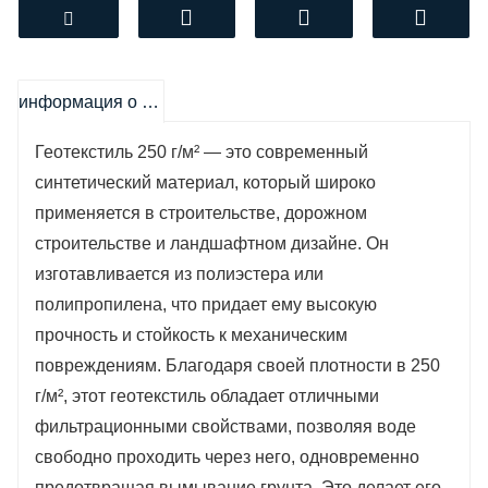
смешивание. Благодаря своей прочности и
устойчивости к механическим
повреждениям, геотекстиль обеспечивает
надежную защиту от разрушений и эрозии.
информация о продукте
Этот материал также способствует
Геотекстиль 250 г/м² — это современный
улучшению дренажа, что особенно важно
синтетический материал, который широко
при строительстве дорог, фундаментов и
применяется в строительстве, дорожном
водоемов. Геотекстиль 250 г/м² легко
строительстве и ландшафтном дизайне. Он
укладывается, что значительно упрощает
изготавливается из полиэстера или
процесс монтажа и сокращает время
полипропилена, что придает ему высокую
выполнения работ. Его можно использовать
прочность и стойкость к механическим
в различных условиях, включая
повреждениям. Благодаря своей плотности в 250
строительство, озеленение и защиту
г/м², этот геотекстиль обладает отличными
склонов. С его помощью вы можете
фильтрационными свойствами, позволяя воде
повысить долговечность и эффективность
свободно проходить через него, одновременно
ваших проектов, обеспечивая надежную
предотвращая вымывание грунта. Это делает его