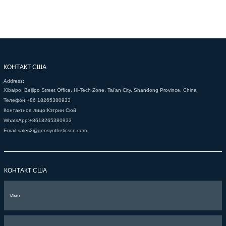
КОНТАКТ США
Address:
Xibaipo, Beijipo Street Office, Hi-Tech Zone, Tai'an City, Shandong Province, China
Телефон:
+86 18265380933
Контактное лицо:
Кэтрин Сюй
WhatsApp:
+8618265380933
Email:
sales2@geosyntheticscn.com
КОНТАКТ США