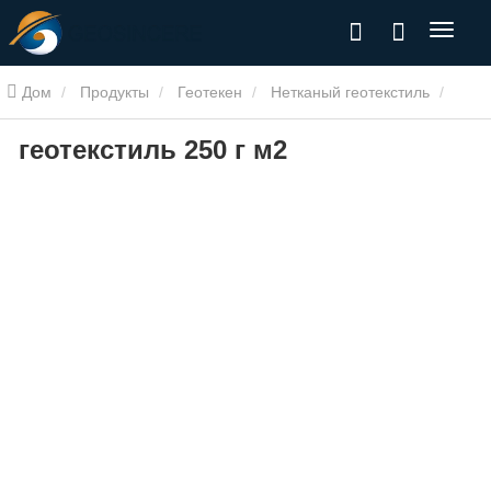
Дом
Продукты
Геотекен
Нетканый геотекстиль
геотекстиль 250 г м2
Геотекстиль 250 г м2