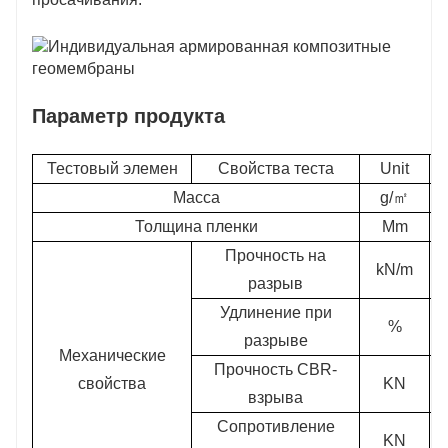
Параметр продукта
Тестовый элемен
Свойства теста
Unit
Масса
g/
㎡
Толщина пленки
Mm
Прочность на
kN/m
разрыв
Удлинение при
%
разрыве
Механические
Прочность CBR-
свойства
KN
взрыва
Сопротивление
KN