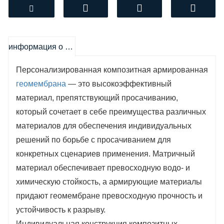
армирующие сетки и дополнительные
усиливающие компоненты. Такая
многослойная структура придает
геомембранам повышенную прочность,
информация о продукте
устойчивость к механическим воздействиям
Персонализированная композитная армированная
и превосходные барьерные свойства. Они
геомембрана
— это высокоэффективный
способны эффективно предотвращать
материал, препятствующий просачиванию,
проникновение воды, химических веществ и
который сочетает в себе преимущества различных
других агрессивных сред, гарантируя
материалов для обеспечения индивидуальных
герметичность и долговечность конструкций.
решений по борьбе с просачиванием для
Благодаря возможности изготовления в
конкретных сценариев применения. Матричный
соответствии с индивидуальными
материал обеспечивает превосходную водо- и
требованиями проекта, армированные
химическую стойкость, а армирующие материалы
композитные
геомембраны
находят широкое
придают геомембране превосходную прочность и
применение в различных областях - от
устойчивость к разрыву.
строительства и горнодобывающей
Индивидуальная конструкция композитных