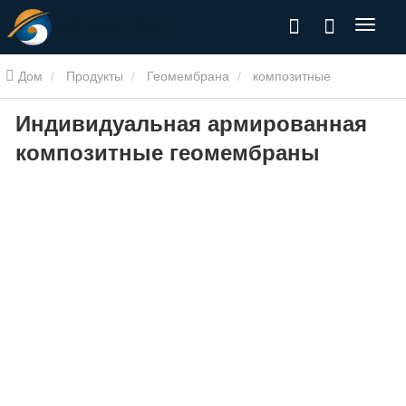
Дом
Продукты
Геомембрана
композитные
Индивидуальная армированная
геомембраны
Индивидуальная армированная композитные
композитные геомембраны
геомембраны