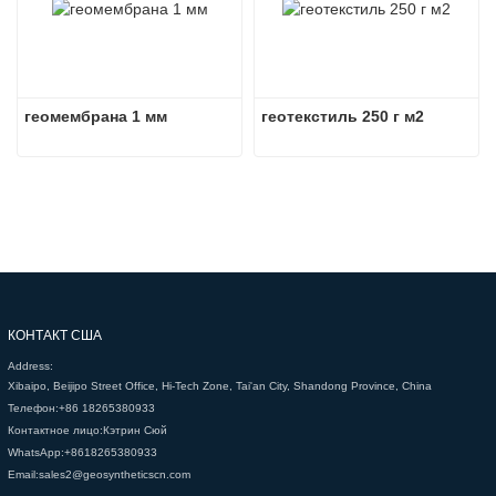
геомембрана 1 мм
геотекстиль 250 г м2
КОНТАКТ США
Address:
Xibaipo, Beijipo Street Office, Hi-Tech Zone, Tai'an City, Shandong Province, China
Телефон:
+86 18265380933
Контактное лицо:
Кэтрин Сюй
WhatsApp:
+8618265380933
Email:
sales2@geosyntheticscn.com