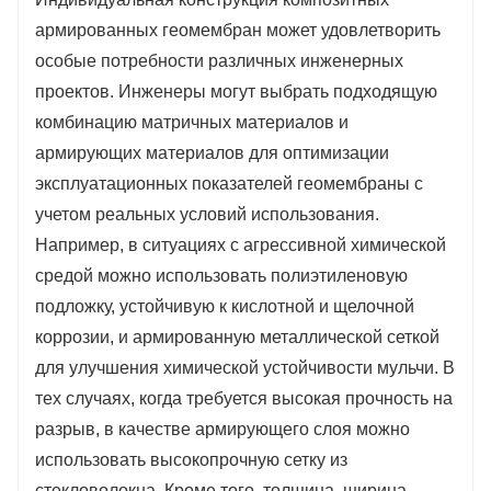
промышленности до рекультивации земель и
армированных геомембран может удовлетворить
создания экологических систем. Их высокие
особые потребности различных инженерных
технические характеристики и гибкость
проектов. Инженеры могут выбрать подходящую
делают их незаменимым выбором для
комбинацию матричных материалов и
решения задач повышенной сложности.
армирующих материалов для оптимизации
эксплуатационных показателей геомембраны с
учетом реальных условий использования.
Например, в ситуациях с агрессивной химической
средой можно использовать полиэтиленовую
подложку, устойчивую к кислотной и щелочной
коррозии, и армированную металлической сеткой
для улучшения химической устойчивости мульчи. В
тех случаях, когда требуется высокая прочность на
разрыв, в качестве армирующего слоя можно
использовать высокопрочную сетку из
стекловолокна. Кроме того, толщина, ширина