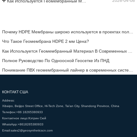
2026-04-08
Как Используется Геомембранный Материал В Современных Инженерных Проектах
Почему HDPE Мембраны широко используется в проектах полигонов?
Что Такое Геомембрана HDPE 2 мм Цена?
Как Используется Геомембранный Материал В Современных Инженерных Проектах
Полное Руководство По Одноосной Геосетке Из ПНД
Понимание ПВХ геомембранный лайнер в современных системах изоляции
КОНТАКТ США
Address:
Xibaipo, Beijipo Street Office, Hi-Tech Zone, Tai'an City, Shandong Province, China
Телефон:
+86 18265380933
Контактное лицо:
Кэтрин Сюй
WhatsApp:
+8618265380933
Email:
sales2@geosyntheticscn.com