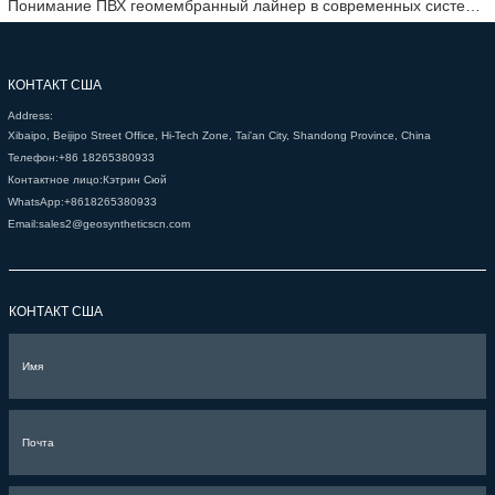
Понимание ПВХ геомембранный лайнер в современных системах изоляции
КОНТАКТ США
Address:
Xibaipo, Beijipo Street Office, Hi-Tech Zone, Tai'an City, Shandong Province, China
Телефон:
+86 18265380933
Контактное лицо:
Кэтрин Сюй
WhatsApp:
+8618265380933
Email:
sales2@geosyntheticscn.com
КОНТАКТ США